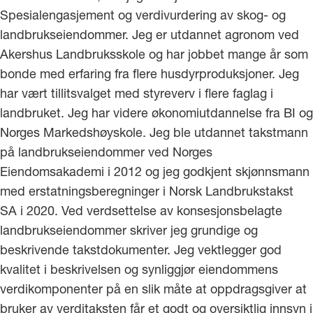
Spesialengasjement og verdivurdering av skog- og
landbrukseiendommer. Jeg er utdannet agronom ved
Akershus Landbruksskole og har jobbet mange år som
bonde med erfaring fra flere husdyrproduksjoner. Jeg
har vært tillitsvalget med styreverv i flere faglag i
landbruket. Jeg har videre økonomiutdannelse fra BI og
Norges Markedshøyskole. Jeg ble utdannet takstmann
på landbrukseiendommer ved Norges
Eiendomsakademi i 2012 og jeg godkjent skjønnsmann
med erstatningsberegninger i Norsk Landbrukstakst
SA i 2020. Ved verdsettelse av konsesjonsbelagte
landbrukseiendommer skriver jeg grundige og
beskrivende takstdokumenter. Jeg vektlegger god
kvalitet i beskrivelsen og synliggjør eiendommens
verdikomponenter på en slik måte at oppdragsgiver at
bruker av verditaksten får et godt og oversiktlig innsyn i