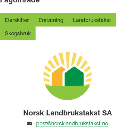
Fagområde
Eierskifter
Erstatning
Landbrukstakst
Skogsbruk
Norsk Landbrukstakst SA
post@norsklandbrukstakst.no