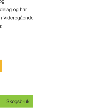
 og
delag og har
ein Videregående
r.
Skogsbruk