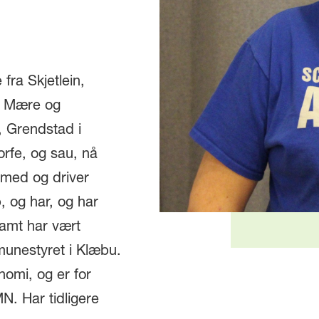
fra Skjetlein,
ra Mære og
, Grendstad i
rfe, og sau, nå
 med og driver
 og har, og har
samt har vært
mmunestyret i Klæbu.
omi, og er for
. Har tidligere