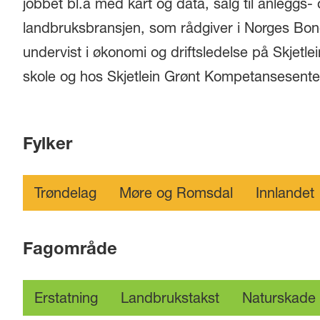
jobbet bl.a med kart og data, salg til anleggs-
landbruksbransjen, som rådgiver i Norges Bon
undervist i økonomi og driftsledelse på Skjetl
skole og hos Skjetlein Grønt Kompetansesente
Fylker
Trøndelag
Møre og Romsdal
Innlandet
Fagområde
Erstatning
Landbrukstakst
Naturskade