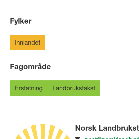
Fylker
Innlandet
Fagområde
Erstatning
Landbrukstakst
Norsk Landbrukst