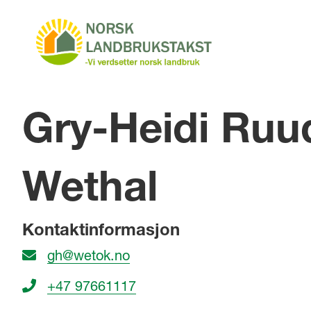
Gry-Heidi Ruu
Wethal
Kontaktinformasjon
gh@wetok.no
+47 97661117