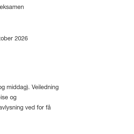
v eksamen
ktober 2026
j og middag). Veiledning
eise og
vlysning ved for få