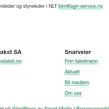
sleder og styreleder i NLT
blm@agri-service.no
akst SA
Snarveier
kstakst.no
Finn takstmann
Aktuelt
Bli medlem
Om oss
et på
WordPress
av
Smart Media
|
Personvernerk