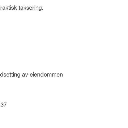
raktisk taksering.
rdsetting av eiendommen
 37