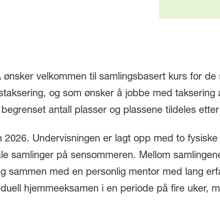
ønsker velkommen til samlingsbasert kurs for de
taksering, og som ønsker å jobbe med taksering
t begrenset antall plasser og plassene tildeles ett
n 2026. Undervisningen er lagt opp med to fysiske 
tale samlinger på sensommeren. Mellom samlingen
ag sammen med en personlig mentor med lang erfa
iduell hjemmeeksamen i en periode på fire uker, med