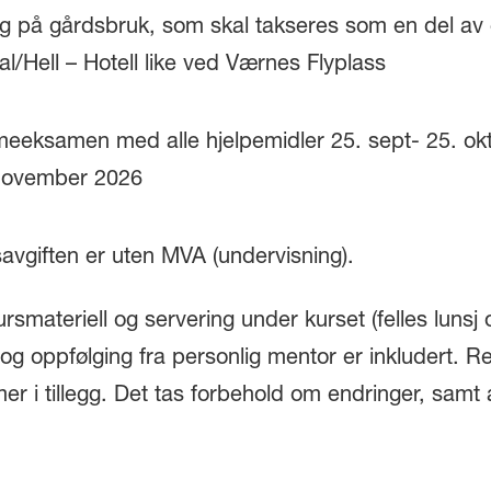
ing på gårdsbruk, som skal takseres som en del a
al/Hell – Hotell like ved Værnes Flyplass
mmeeksamen med alle hjelpemidler 25. sept- 25. o
 november 2026
avgiften er uten MVA (undervisning).
ursmateriell og servering
under kurset
(felles luns
og oppfølging fra personlig mentor er inkludert. R
 i tillegg. Det tas forbehold om endringer, samt a