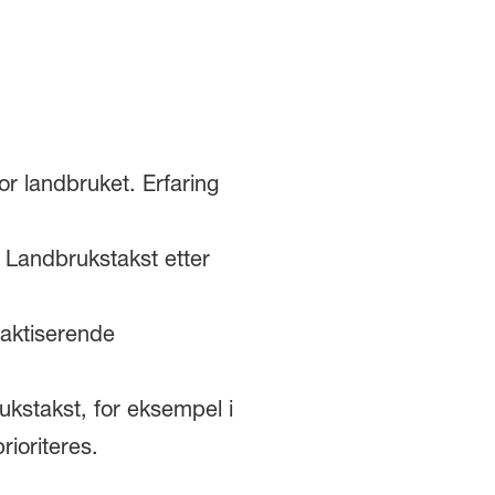
r landbruket. Erfaring
 Landbrukstakst etter
raktiserende
kstakst, for eksempel i
prioriteres.