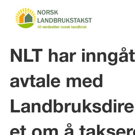
NLT har inngåt
avtale med
Landbruksdire
et om å takser