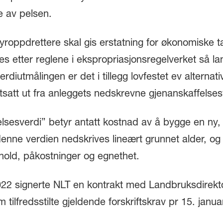
e av pelsen.
dyroppdrettere skal gis erstatning for økonomiske 
tes etter reglene i ekspropriasjonsregelverket så la
erdiutmålingen er det i tillegg lovfestet ev alterna
tsatt ut fra anleggets nedskrevne gjenanskaffelses
lsesverdi” betyr antatt kostnad av å bygge en ny, 
enne verdien nedskrives lineært grunnet alder, og 
kehold, påkostninger og egnethet.
022 signerte NLT en kontrakt med Landbruksdirekto
 tilfredsstilte gjeldende forskriftskrav pr 15. janu