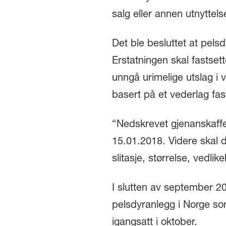
salg eller annen utnyttels
Det ble besluttet at pels
Erstatningen skal fastset
unngå urimelige utslag i v
basert på et vederlag fas
“Nedskrevet gjenanskaffe
15.01.2018. Videre skal d
slitasje, størrelse, vedli
I slutten av september 2
pelsdyranlegg i Norge som
igangsatt i oktober.