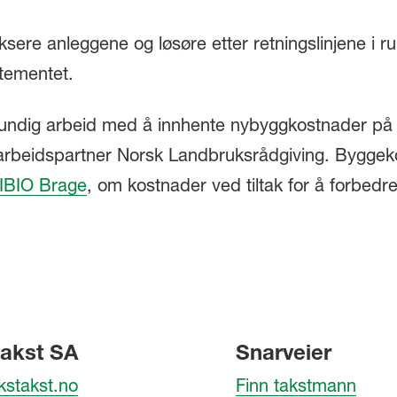
sere anleggene og løsøre etter retningslinjene i r
tementet.
rundig arbeid med å innhente nybyggkostnader på
arbeidspartner Norsk Landbruksrådgiving. Byggek
IBIO Brage
, om kostnader ved tiltak for å forbedr
akst SA
Snarveier
kstakst.no
Finn takstmann