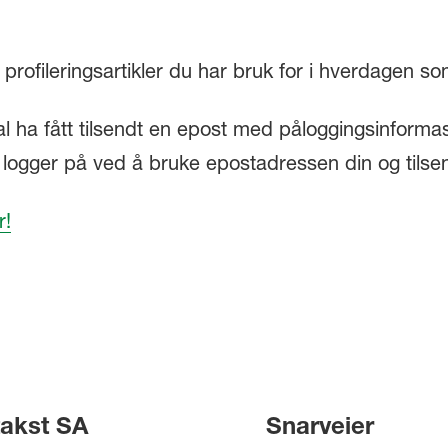
profileringsartikler du har bruk for i hverdagen s
 ha fått tilsendt en epost med påloggingsinformasj
u logger på ved å bruke epostadressen din og tilse
r!
akst SA
Snarveier